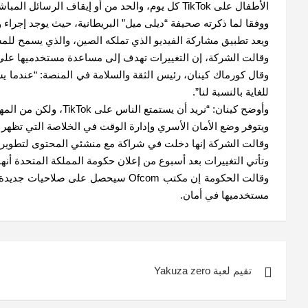
الأطفال على TikTok كل يوم، والحد من أو إيقاف الرسائل المباشرة ورفض المحتوى الذي يحتمل أن يكون غير مناسب.
ووفقا لما ذكرته صحيفة “ديلى ميل” البريطانية، حيث يوجد إجراء وقائى آخر يتمث
ويعد تطبيق مشاركة الفيديو الذي تملكه الصين، والذي يسمح للم
وقالت الشركة، إن التغييرات تهدف إلى مساعدة مستخدميها على 
للغاية بالنسبة لنا”.
وأوضح كينان: “نريد أن يستمتع الناس على TikTok، ولكن من المهم أيضًا أن يهتم مجتمعنا برفاهيتهم مما يعني وجود علاقة صحية مع التطبيقات والخدمات عبر الإنترنت.”
ويتوفر وضع الأمان الأسري وإدارة الوقت في الخلاصة التي تظهر لمستخدمي TikTok في المملكة المتحدة وسيتم طرح الميزة في أسواق إضا
وقالت الشركة إنها دخلت في شراكة مع منشئي المحتوى لتطوير م
وتأتي التغييرات بعد أسبوع من إعلان حكومة المملكة المتحدة أنها ستجعل وكالة مراقبة الاتصالات Ofcom مسؤولة عن تنظيم
وقالت الحكومة إن مكتب Ofcom سيحصل
مستخدميها في أمان.
تصفّح
تقيم لعبة Yakuza zero
المقالات