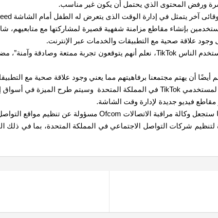
ل في إدارة الوقت الذى يتعرض له الطفل أمام الشاشة Screentime Management in Feed.
ستخدمين بإنشاء مقاطع مزامنة شفهية قصيرة لمشاركتها مع متابعيهم، شا
وجود علاقة صحية مع التطبيقات والخدمات عبر الإنترنت.
وقال كورماك كينان، رئيس الثقة والسلامة في المنصة: “عندما يستخدم الناس TikTok، نعلم أ
فية في الأسابيع المقبلة.
قاطع فيديو جديدة لإدارة وقت الشاشة.
 مواقع التواصل الاجتماعي مثل TikTok و Twitter و Snapchat.
 على صلاحيات جديدة لتنظيم شركات التواصل الاجتماعي في المملكة المتحدة، بما في