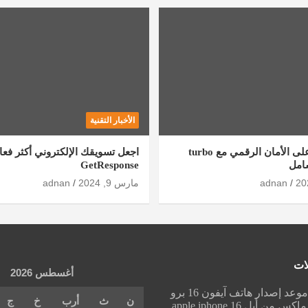
الأخبار التقنية
كيف تحصل على الأمان الرقمي مع turbo
اجعل تسويقك الإلكتروني أكثر فعال
GetResponse
adnan
مارس 9, 2024
adnan
ات
أغسطس 2026
موعد إصدار هاتف آيفون 16 برو
ن
ث
أرب
خ
ج
ماكس من أبل apple iphone 16