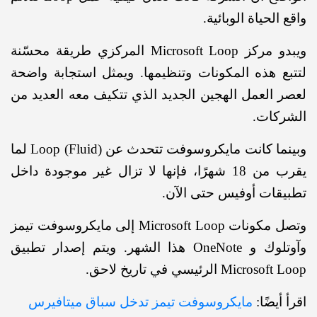
الحياة الوبائية.
ويبدو مركز Microsoft Loop المركزي طريقة محسّنة
ع هذه المكونات وتنظيمها. ويمثل استجابة واضحة
 العمل الهجين الجديد الذي تتكيف معه العديد من
كات.
وبينما كانت مايكروسوفت تتحدث عن Loop (Fluid) لما
يقرب من 18 شهرًا، فإنها لا تزال غير موجودة داخل
قات أوفيس حتى الآن.
وتصل مكونات Microsoft Loop إلى مايكروسوفت تيمز
وآوتلوك و OneNote هذا الشهر. ويتم إصدار تطبيق
Micro الرئيسي في تاريخ لاحق.
أيضًا:
مايكروسوفت تيمز تدخل سباق ميتافيرس