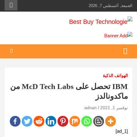
Ski
الجمعة, أغسطس 7, 2026
t
conten
Best Buy Technologie
أهم مبيعات عالم التكنولوجيا
الهواتف الذكية
IBM تحصل على McD Tech Labs من
ماكدونالدز
نوفمبر 1, 2021
adnan
[ad_1]