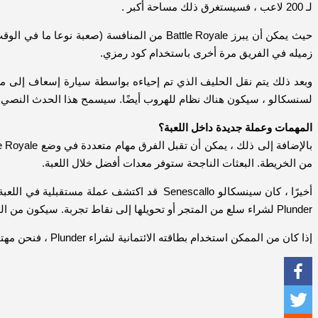
لـ 200 لاعب ، فسيستغرق ذلك مساحة أكبر .
زميله في الفريق مرة أخرى باستخدام كود رمزي.
وبعد ذلك يتم نقل الحليف الذي تم إحياءه بواسطة سيارة إسعاف إلى معس
لسنسكالو ، سيكون هناك نظام للهروب أيضًا. سيسمح هذا الحدث النصي لجميع اللاعبين الذي
المهمات وعملة جديدة داخل اللعبة؟
من الخريطة. البعثات الناجحة ستوفر معدات أفضل خلال اللعبة.
Plunder لشراء سلع من المتجر أو تحويلها إلى نقاط تجربة. سيكون من الممكن حتى الرهان على القتال حتى الموت الذي يحدث في غولاغ Goulag.
إذا كان من الممكن استخدام بطاقته الائتمانية لشراء Plunder ، فنحن مهتمون لمعرفة كيفية إدارة Activision و Infinity Ward لهذا “الرهان”. يمكن أن يحدث الانجراف بسرعة كبيرة مع هذا النوع من الآلية.