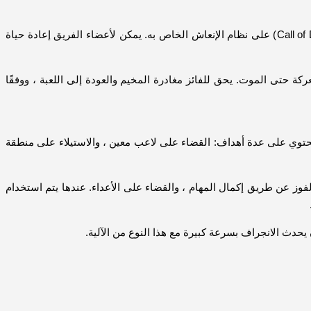
حيث يمكن أن يبرز Battle Royale من المنافسة (صعبة نوعا ما في الوقت الحالي بين Apex Legends أو Fortnite أو PUBG أو Call of Duty Black Ops 4) على نظام الإنعاش الخاص به. يمكن لأعضاء الفريق إعادة حياة
 حتى الموت. يحق للفائز مغادرة المخيم والعودة إلى اللعبة ، ووفقًا
باللمس في ساحة المعركة. أنها سوف تحتوي على عدة أهداف: القضاء على لاعب معين ، والاستيلاء على منطقة
ف عملة مستقبلية في اللعبة تسمى Plunder. يبدو أنه مخصص لوضع Battle Royale ، ويمكن للاعبين الفوز عن طريق إكمال المهام ، والقضاء على الأعداء. عندها يتم استخدام