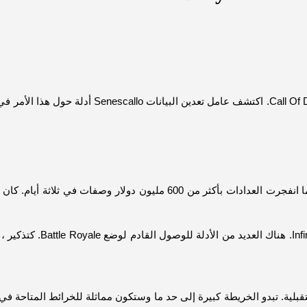
خبر من الحصول على صورة جوية لخريطة Battle Royale المستقبلية. تبدو الخريطة كبيرة إلى حد ما وستك