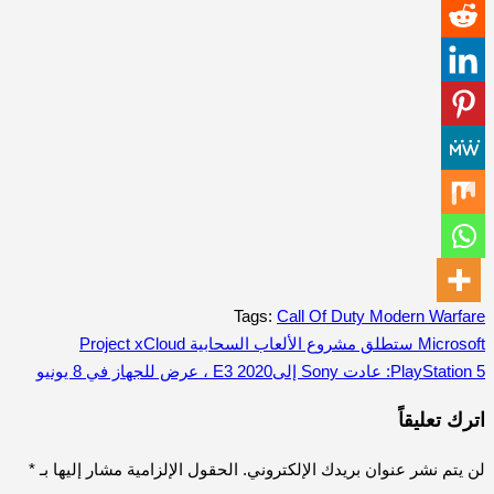
Tags:
Call Of Duty Modern Warfare
Microsoft ستطلق مشروع الألعاب السحابية Project xCloud
تصفّح
PlayStation 5: عادت Sony إلى2020 E3 ، عرض للجهاز في 8 يونيو
المقالات
اترك تعليقاً
لن يتم نشر عنوان بريدك الإلكتروني.
الحقول الإلزامية مشار إليها بـ
*