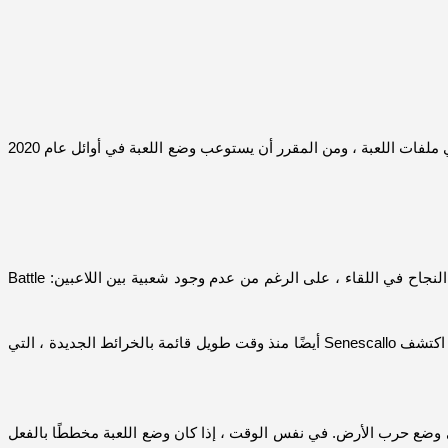
وضع Battle Royale يمكن أن يهبط قريبًا على لعبة Call Of Duty Modern Warfare. اكتشف عامل تعدين البيانات Senescallo أدلة حول هذا الأمر في ملفات اللعبة ، ومن المقرر أن يستوعب وضع اللعبة في أوائل عام 2020
تم إصدار لعبة Call of Duty Modern Warfare في 25 أكتوبر ، وسرعان ما انفجرت العدادات بأكثر من 600 مليون دولار وصفات في ثلاثة أيام. كان النجاح في اللقاء ، على الرغم من عدم وجود شعبية بين اللاعبين: Battle
قام عامل البحث عن بيانات Senescallo بتفتيش ملفات ألعاب Infinity Ward. هناك العديد من الأدلة للوصول القادم لوضع Battle Royale. كتذكير ، اكتشف Senescallo أيضًا منذ وقت طويل قائمة بالخرائط الجديدة ، التي
ون مماثلة للخرائط المتاحة في وضع حرب الأرض. في نفس الوقت ، إذا كان وضع اللعبة مخططًا بالفعل