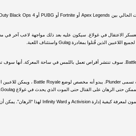
كر الاعتقال في غولاغ. سيكون عليه بعد ذلك مواجهة لاعب آخر في معركة
ن قُتلوا بمغادرة Gulag واستئناف اللعبة.
بالإضافة إلى ذلك ، يمكن أن تقبل الفرق مهام متعددة في وضع Battle Royale. سوف تنتشر أقراص تعمل 
أخيرًا ، كان سينسكالو Senescallo قد اكتش