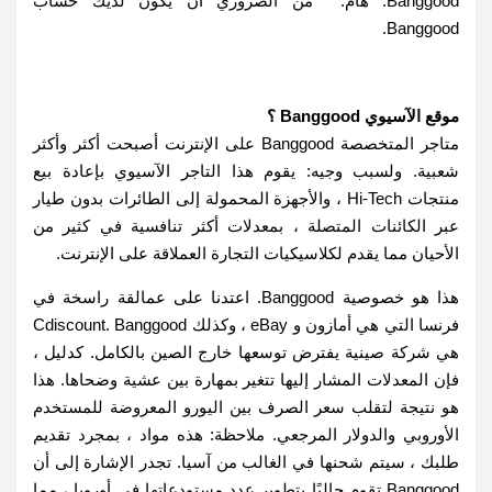
Banggood. هام: من الضروري أن يكون لديك حساب
Banggood.
موقع الآسيوي Banggood ؟
متاجر المتخصصة Banggood على الإنترنت أصبحت أكثر وأكثر
شعبية. ولسبب وجيه: يقوم هذا التاجر الآسيوي بإعادة بيع
منتجات Hi-Tech ، والأجهزة المحمولة إلى الطائرات بدون طيار
عبر الكائنات المتصلة ، بمعدلات أكثر تنافسية في كثير من
الأحيان مما يقدم لكلاسيكيات التجارة العملاقة على الإنترنت.
هذا هو خصوصية Banggood. اعتدنا على عمالقة راسخة في
فرنسا التي هي أمازون و eBay ، وكذلك Cdiscount. Banggood
هي شركة صينية يفترض توسعها خارج الصين بالكامل. كدليل ،
فإن المعدلات المشار إليها تتغير بمهارة بين عشية وضحاها. هذا
هو نتيجة لتقلب سعر الصرف بين اليورو المعروضة للمستخدم
الأوروبي والدولار المرجعي. ملاحظة: هذه مواد ، بمجرد تقديم
طلبك ، سيتم شحنها في الغالب من آسيا. تجدر الإشارة إلى أن
Banggood تقوم حاليًا بتطوير عدد مستودعاتها في أوروبا ، مما