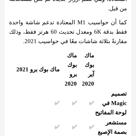
من قبل.
كما أن حواسيب M1 المعتادة تدعم شاشة واحدة
فقط بدقة 6K ومعدل تحديث 60 هرتز فقط، وذلك
مقارنةً بثلاثة شاشات معًا في حواسيب 2021.
ماك
ماك
بوك
بوك
ماك بوك برو 2021
آير
برو
2020
2020
تصميم
Magic في
✅
✅
✅
لوحة المفاتيح
مستشعر
✅
✅
✅
بصمة الإصبع