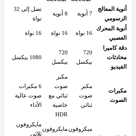
أنوية المعالج
تصل إلى 32
7 أنوية
8 أنوية
الرسومي
نواة
أنوية المحرك
16 نواة
16 نواة
16 نواة
العصبي
دقة كاميرا
720
720
محادثات
1080 بيكسل
بيكسل
بيكسل
الفيديو
مكبر
مكبر
صوت
6 مكبرات
مكبرات
صوت
ثنائي مع
صوت عالية
الصوت
ثنائي
خاصية
الأداء
HDR
مايكروفون
ميكروفون
مايكروفون
ثلاثي