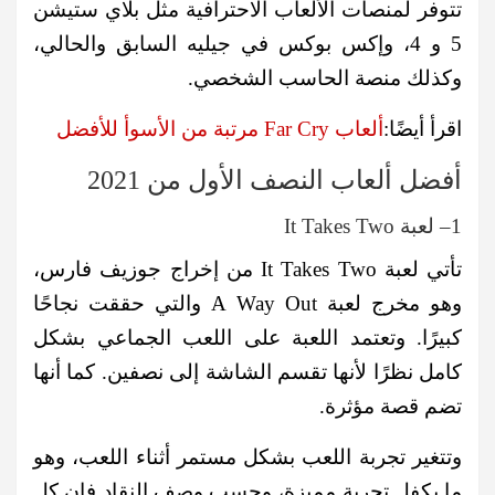
تتوفر لمنصات الألعاب الاحترافية مثل بلاي ستيشن
5 و 4، وإكس بوكس في جيليه السابق والحالي،
وكذلك منصة الحاسب الشخصي.
اقرأ أيضًا:
ألعاب Far Cry مرتبة من الأسوأ للأفضل
أفضل ألعاب النصف الأول من 2021
1– لعبة It Takes Two
تأتي لعبة It Takes Two من إخراج جوزيف فارس،
وهو مخرج لعبة A Way Out والتي حققت نجاحًا
كبيرًا. وتعتمد اللعبة على اللعب الجماعي بشكل
كامل نظرًا لأنها تقسم الشاشة إلى نصفين. كما أنها
تضم قصة مؤثرة.
وتتغير تجربة اللعب بشكل مستمر أثناء اللعب، وهو
ما يكفل تجربة مميزة، وحسب وصف النقاد فإن كل