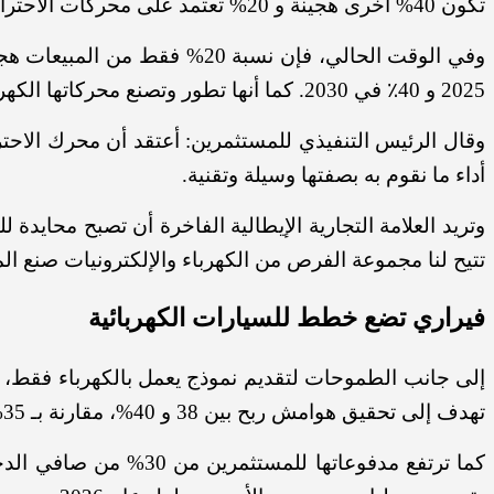
تكون 40% أخرى هجينة و 20% تعتمد على محركات الاحتراق التقليدية.
2025 و 40٪ في 2030. كما أنها تطور وتصنع محركاتها الكهربائية والمحولات ووحدات البطارية لنماذجها الكهربائية.
وقال الرئيس التنفيذي للمستثمرين: أعتقد أن محرك الاحتراق 
أداء ما نقوم به بصفتها وسيلة وتقنية.
وتريد العلامة التجارية الإيطالية الفاخرة أن تصبح محايدة
تتيح لنا مجموعة الفرص من الكهرباء والإلكترونيات صنع الم
فيراري تضع خطط للسيارات الكهربائية
إلى جانب الطموحات لتقديم نموذج يعمل بالكهرباء فقط، قالت الشركة إن الأرباح قد ترتفع إلى ما ب
تهدف إلى تحقيق هوامش ربح بين 38 و 40%، مقارنة بـ 35% في العام الماضي.