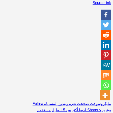
Source link
مايكروسوفت صححت ثغرة ويندوز المسماة Follina
تصفّح
يوتيوب: Shorts لديها أكثر من 1.5 مليار مستخدم