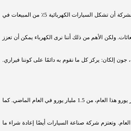
وفي الوقت الحالي، فإن نسبة 20% فقط من المبيعات هجينة ولا تملك فيراري نموذجًا يعمل بالكهرباء فقط. وتتوقع الشركة أن تشكل السيارات الكهربائية 5٪ من المبيعات في
عاثات. ولكن الأهم من ذلك أننا نرى الكهرباء يمكن أن تعزز
 جون إلكان: يركز كل ما نقوم به دائمًا على كوننا فيراري.
كما
تثمرين من 30% من صافي الدخل المعدل للمجموعة في العام الماضي إلى 35% من هذا العام. وتعتزم شركة صناعة السيارات أيضًا إعادة شراء ما