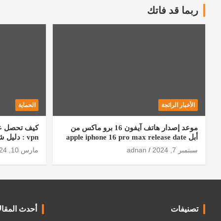
ربما قد فاتك
الأخبار الرائجة
الحماية
موعد إصدار هاتف آيفون 16 برو ماكس من
أبل apple iphone 16 pro max release date
vpn : دليل شامل
سبتمبر 7, 2024
adnan
مارس 10, 2024
تصنيفات
أحدث المقال