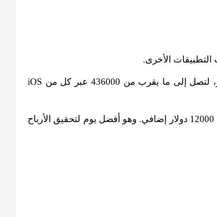
 التطبيقات الأخرى.
وتشير البيانات إلى أن عمليات تثبيت Among Us قفزت بنسبة 19 في المئة عن اليوم السابق، في 30 أكتوبر، لتصل إلى ما يقرب من 436000 عبر كل من iOS
وكان هذا أفضل يوم لعمليات تثبيت Among Us منذ 4 أبريل 2021. كما اكتسبت 1 في المئة من حيث الأرباح، مع 12000 دولار إضافي. وهو أفضل يوم لتحقيق الأرباح