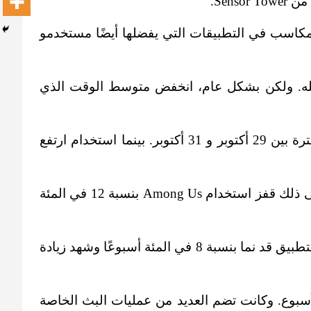
Sensor .
كس يوم 28 أكتوبر ولم تعد حتى 31 أكتوبر. وأدى ذلك إلى مكاسب في التطبيقات التي يفضلها أيضًا مستخدمو
وكس أثناء تعطله. ولكن بشكل عام، انخفض متوسط ​​الوقت الذي
وفي الوقت نفسه، شهد استخدام ماين كرافت زيادة بنسبة 2 في المئة أسبوعيًا في الاستخدام خلال نفس الفترة بين 29 أكتوبر و 31 أكتوبر. بينما استخدام ارتفع
ومن المحتمل أن تكون هذه القفزات نتيجة بحث مستخدمي المنصة المتوقفة عن لعبة أخرى للعبها. بالإضافة إلى ذلك قفز استخدام Among Us بنسبة 12 في المئة
وألقت الشركة أيضًا نظرة على تطبيق بث الألعاب تويتش، ووجدت أن الوقت الذي يقضيه المستخدمون ضمن التطبيق قد نما بنسبة 8 في المئة أسبوعًا وشهد زيادة
ت نستضيف نصف نهائي League of Legends خلال عطلة نهاية الأسبوع. وكانت تضم العديد من عمليات البث الخاصة