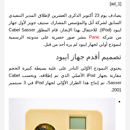
[ad_1]
يصادف يوم 23 أكتوبر الذكرى العشرين لإطلاق المدير التنفيذي
السابق لشركة أبل والمؤسس المشارك ستيف جوبز لأول جهاز
ايبود (iPod). للاحتفال بهذا الإنجاز، قام المطوّر Cabel Sasser
من شركة
Panic
بنشر صور حصرية على مدونته الرسمية
لنموذج أولي لجهاز ايبود لم يره أحد من قبل.
تصميم أقدم جهاز ايبود
يحتوي النموذج الأوّلي النادر على علبة بسيطة كبيرة الحجم
مقارنة بجهاز iPod الأصلي الذي تم إطلاقه، وبحسب Cabel
Sasser، تم إنتاج هذا الطراز الأوّلي لجهاز iPod في 3 سبتمبر
2001.