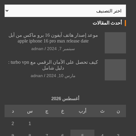
تصنيفات
أحدث المقالات
موعد إصدار هاتف آيفون 16 برو ماكس من أبل
apple iphone 16 pro max release date
سبتمبر 7, 2024
adnan
كيف تحصل على الأمان الرقمي مع turbo vpn :
دليل شامل
مارس 10, 2024
adnan
أغسطس 2026
ن
ث
أرب
خ
ج
س
د
2
1
9
8
7
6
5
4
3