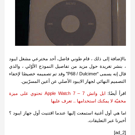
بالإضافة إلى ذلك ، قام طوني فاضل، أحد مخترعي مشغل ايبود
، بنشر تغريدة حول مزيد من تفاصيل النموذج الأوّلي ، والذي
قال إنه يسمى “P68 / Dulcimer” وقد تم تصميمه خصيصًا لإخفاء
التصميم النهائي لجهاز الايبود الأصلي عن أعين المسرّبين.
اقرأ أيضًا:
ابل واتش 7 – Apple Watch 7 تحتوي على ميزة
مخفيّة لا يمكنك استخدامها .. تعرف عليها
iما هي أول أغنية استمعت إليها عندما اقتنيت أول جهاز ايبود ؟
أخبرنا عبر التعليقات.
[ad_2]