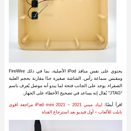
يحتوي على نفس منافذ iPod الأصلية، بما في ذلك FireWire
ومقبس سماعة رأس. الشاشة صغيرة جدًا مقارنة بحجم العلبة
الصفراء. يوجد على الجانب فتحة لما يبدو أنه موصل يُعرف باسم
“JTAG” يُقال إنه يساعد في تصحيح الأخطاء على الجهاز.
اقرأ أيضًا:
ايباد ميني 2021 – iPad mini 2021 مراجعة اقوى
تابلت للألعاب – أول فيديو بعد استرجاع القناة