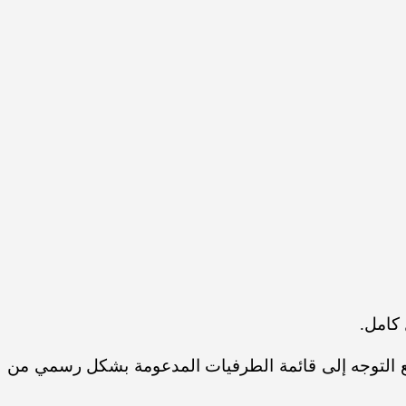
 كامل.
دام لوحة المفاتيح والفأرة بشكل لاسلكي مع أجهزة بلاي ستيشن 5، لذلك تستطيع التوجه إلى قائمة الطرفيات المدعومة بشكل رسمي من