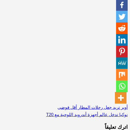
أوبر تريد جعل رحلات المطار أقل فوضى
تصفّح
نوكيا تدخل عالم أجهزة أندرويد اللوحية مع T20
المقالات
اترك تعليقاً