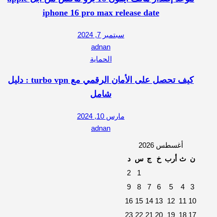
iphone 16 pro max release date
سبتمبر 7, 2024
adnan
الحماية
كيف تحصل على الأمان الرقمي مع turbo vpn : دليل
شامل
مارس 10, 2024
adnan
أغسطس 2026
ن
ث
أرب
خ
ج
س
د
2
1
9
8
7
6
5
4
3
16
15
14
13
12
11
10
23
22
21
20
19
18
17