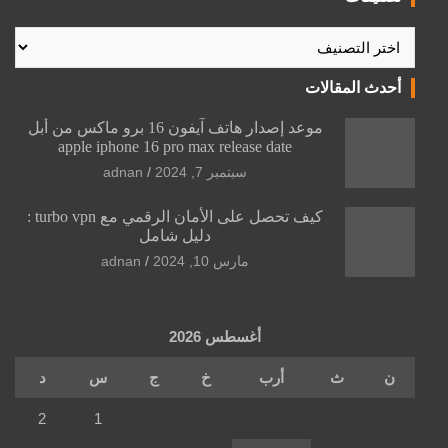
تصنيفات
أحدث المقالات
موعد إصدار هاتف آيفون 16 برو ماكس من أبل
apple iphone 16 pro max release date
سبتمبر 7, 2024
adnan
كيف تحصل على الأمان الرقمي مع turbo vpn :
دليل شامل
مارس 10, 2024
adnan
أغسطس 2026
ن
ث
أرب
خ
ج
س
د
2
1