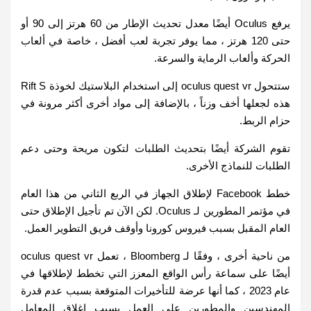
يرفع Oculus أيضًا معدل تحديث الإطار من 60 هرتز إلى 90 أو
حتى 120 هرتز ، مما يوفر تجربة لعب أفضل ، خاصة في ألعاب
الحركة وألعاب الرماية والسرعة.
ستتحول oculus quest vr إلى استخدام البلاستيك لخوذة Rift S
هذه لجعلها أخف وزناً ، بالإضافة إلى مواد أخرى أكثر مرونة في
حزام الربط.
تقوم الشركة أيضًا بتحديث الطلبات لتكون مريحة وحتى دعم
الطلبات للنماذج الأخرى.
خطط Facebook لإطلاق الجهاز في الربع الثاني من هذا العام
في مؤتمر المطورين لـ Oculus. لكن الآن تم تأجيل الإطلاق حتى
العام المقبل بسبب فيروس كورونا وأوقف فريق التطوير العمل.
من ناحية أخرى ، وفقًا لـ Bloomberg ، تعمل oculus quest vr
أيضًا على سماعة رأس الواقع المعزز التي تخطط لإطلاقها في
عام 2023 ، كما أنها عرضة للتأخيرات المتوقعة بسبب عدم قدرة
المهندسين والمطورين على العمل بسبب إغلاق المعامل