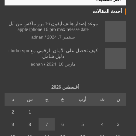
أحدث المقالات
موعد إصدار هاتف آيفون 16 برو ماكس من أبل
apple iphone 16 pro max release date
سبتمبر 7, 2024
adnan
كيف تحصل على الأمان الرقمي مع turbo vpn :
دليل شامل
مارس 10, 2024
adnan
أغسطس 2026
ن
ث
أرب
خ
ج
س
د
2
1
9
8
7
6
5
4
3