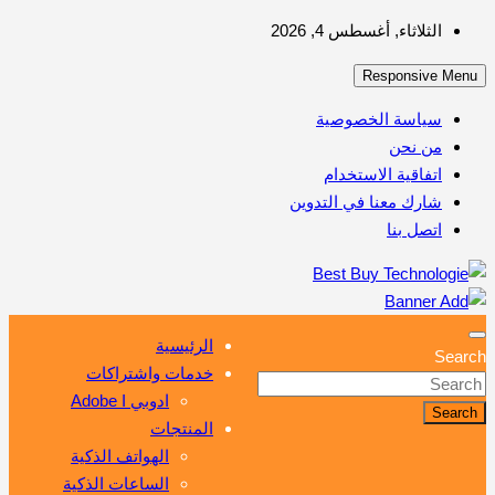
Skip
الثلاثاء, أغسطس 4, 2026
to
Responsive Menu
content
سياسة الخصوصية
من نحن
اتفاقية الاستخدام
شارك معنا في التدوين
اتصل بنا
أهم مبيعات عالم التكنولوجيا
Best Buy Technologie
الرئيسية
Search
خدمات واشتراكات
ادوبي Adobe I
Search
المنتجات
الهواتف الذكية
الساعات الذكية