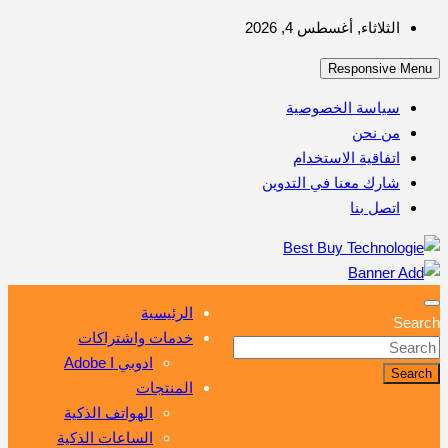
Skip
الثلاثاء, أغسطس 4, 2026
to
Responsive Menu
content
سياسة الخصوصية
من نحن
اتفاقية الاستخدام
شارك معنا في التدوين
اتصل بنا
أهم مبيعات عالم التكنولوجيا
Best Buy Technologie
الرئيسية
Search
خدمات واشتراكات
ادوبي Adobe I
Search
المنتجات
الهواتف الذكية
الساعات الذكية