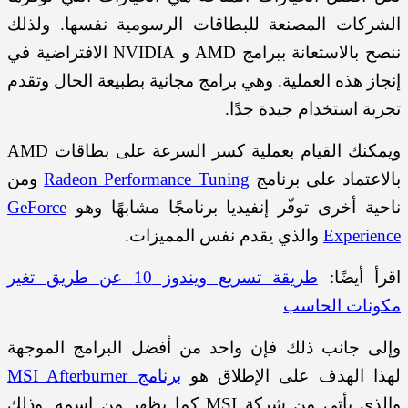
الشركات المصنعة للبطاقات الرسومية نفسها. ولذلك
ننصح بالاستعانة ببرامج AMD و NVIDIA الافتراضية في
إنجاز هذه العملية. وهي برامج مجانية بطبيعة الحال وتقدم
تجربة استخدام جيدة جدًا.
ويمكنك القيام بعملية كسر السرعة على بطاقات AMD
بالاعتماد على برنامج
Radeon Performance Tuning
ومن
ناحية أخرى توفّر إنفيديا برنامجًا مشابهًا وهو
GeForce
Experience
والذي يقدم نفس المميزات.
اقرأ أيضًا:
طريقة تسريع ويندوز 10 عن طريق تغير
مكونات الحاسب
وإلى جانب ذلك فإن واحد من أفضل البرامج الموجهة
لهذا الهدف على الإطلاق هو
برنامج MSI Afterburner
والذي يأتي من شركة MSI كما يظهر من اسمه. وذلك